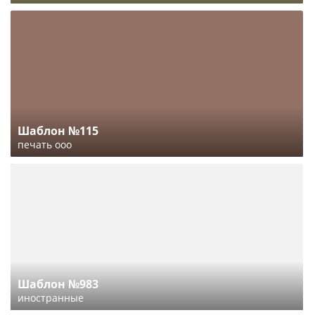
Шаблон №115
печать ооо
Шаблон №983
иностранные