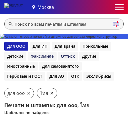
Москва
Для ООО
Для ИП
Для врача
Прикольные
Детские
Факсимиле
Оттиск
Другие
Иностранные
Для самозанятого
Гербовые и ГОСТ
Для АО
ОТК
Экслибрисы
для ооо
ไทย
Печати и штампы: для ооо, ไทย
Шаблоны не найдены