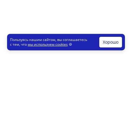
Пользуясь нашим сайтом, вы соглашаетесь
Хорошо
с тем, что
мы используем cookies
🍪
Печати и штампы
Конструктор
Как это работает
Регистрация партнеров
8 800 200 77 23
info@printut.com