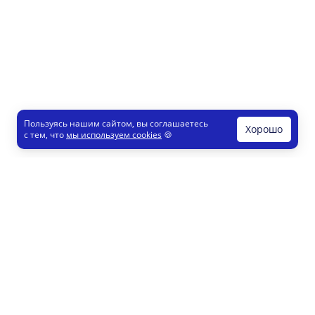
Пользуясь нашим сайтом, вы соглашаетесь
Хорошо
с тем, что
мы используем cookies
🍪
Печати и штампы
Конструктор
Как это работает
Регистрация партнеров
8 800 200 77 23