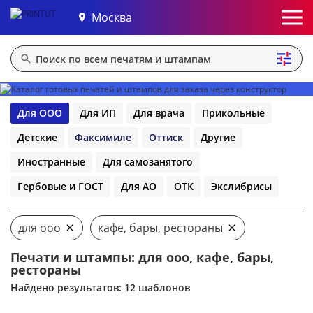
Москва
Для ООО
Для ИП
Для врача
Прикольные
Детские
Факсимиле
Оттиск
Другие
Иностранные
Для самозанятого
Гербовые и ГОСТ
Для АО
ОТК
Экслибрисы
для ооо
кафе, бары, рестораны
Печати и штампы: для ооо, кафе, бары,
рестораны
Найдено результатов: 12 шаблонов