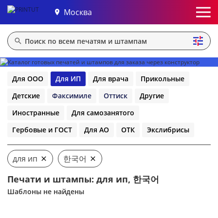
Москва
Для ООО
Для ИП
Для врача
Прикольные
Детские
Факсимиле
Оттиск
Другие
Иностранные
Для самозанятого
Гербовые и ГОСТ
Для АО
ОТК
Экслибрисы
для ип
한국어
Печати и штампы: для ип, 한국어
Шаблоны не найдены