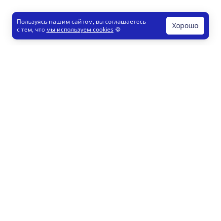
Пользуясь нашим сайтом, вы соглашаетесь
Хорошо
с тем, что
мы используем cookies
🍪
Печати и штампы
Конструктор
Как это работает
Регистрация партнеров
8 800 200 77 23
info@printut.com
Конструктор печатей
Конструктор визиток