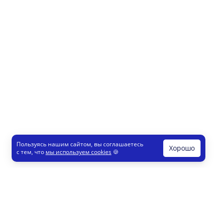
Пользуясь нашим сайтом, вы соглашаетесь
Хорошо
с тем, что
мы используем cookies
🍪
Печати и штампы
Конструктор