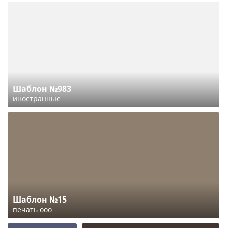
Шаблон №983
иностранные
Шаблон №15
печать ооо