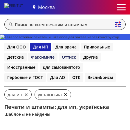
Москва
Для ООО
Для ИП
Для врача
Прикольные
Детские
Факсимиле
Оттиск
Другие
Иностранные
Для самозанятого
Гербовые и ГОСТ
Для АО
ОТК
Экслибрисы
для ип
українська
Печати и штампы: для ип, українська
Шаблоны не найдены