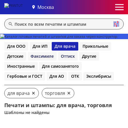
Москва
Для ООО
Для ИП
Для врача
Прикольные
Детские
Факсимиле
Оттиск
Другие
Иностранные
Для самозанятого
Гербовые и ГОСТ
Для АО
ОТК
Экслибрисы
для врача
торговля
Печати и штампы: для врача, торговля
Шаблоны не найдены