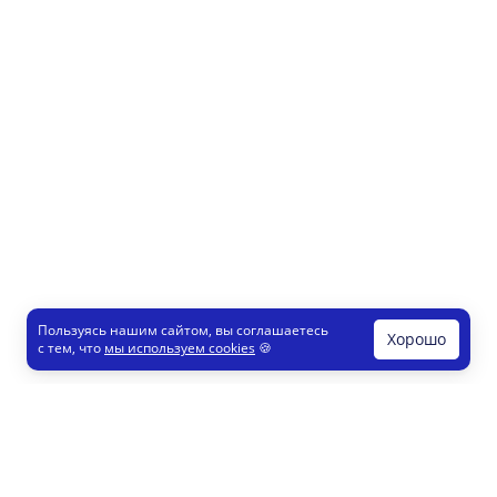
Пользуясь нашим сайтом, вы соглашаетесь
Хорошо
с тем, что
мы используем cookies
🍪
Печати и штампы
Конструктор