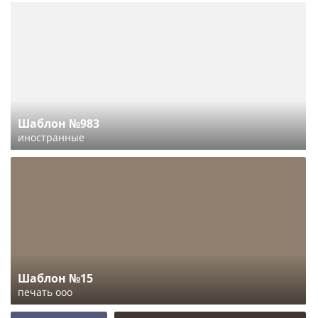
Шаблон №983
иностранные
Шаблон №15
печать ооо