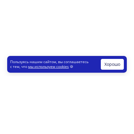
Пользуясь нашим сайтом, вы соглашаетесь
Хорошо
с тем, что
мы используем cookies
🍪
Печати и штампы
Конструктор
Как это работает
Регистрация партнеров