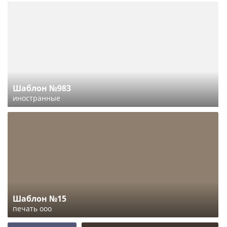
Шаблон №983
иностранные
Шаблон №15
печать ооо