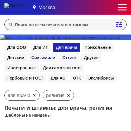
Москва
Для ООО
Для ИП
Для врача
Прикольные
Детские
Факсимиле
Оттиск
Другие
Иностранные
Для самозанятого
Гербовые и ГОСТ
Для АО
ОТК
Экслибрисы
для врача
религия
Печати и штампы: для врача, религия
Шаблоны не найдены