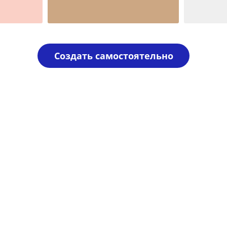
Шаблон №1072
Шаблон 
для врача
иностран
Создать самостоятельно