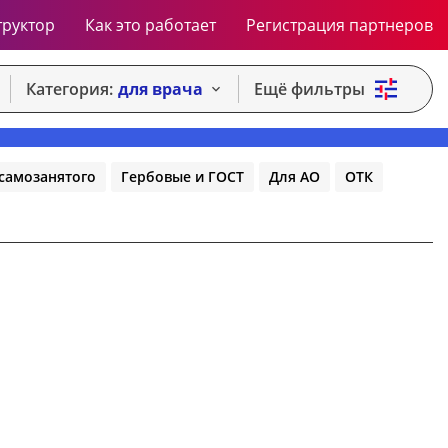
труктор
Как это работает
Регистрация партнеров
Категория:
для врача
Ещё фильтры
самозанятого
Гербовые и ГОСТ
Для АО
ОТК