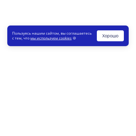
Пользуясь нашим сайтом, вы соглашаетесь
Хорошо
с тем, что
мы используем cookies
🍪
Печати и штампы
8 800
Конструктор
info
Как это работает
Регистрация партнеров