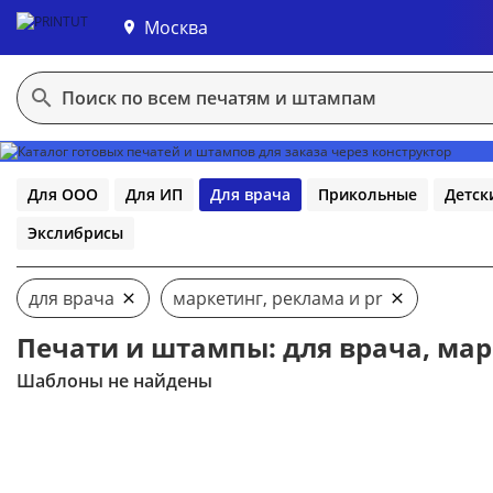
Москва
В конструктор
Для ООО
Для ИП
Для врача
Прикольные
Детск
Экслибрисы
для врача
маркетинг, реклама и pr
Печати и штампы: для врача, мар
Шаблоны не найдены