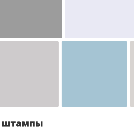
Шаблон №2346
Шаблон №2345
иностранные
иностранные
Шаблон №2341
для врача
и штампы