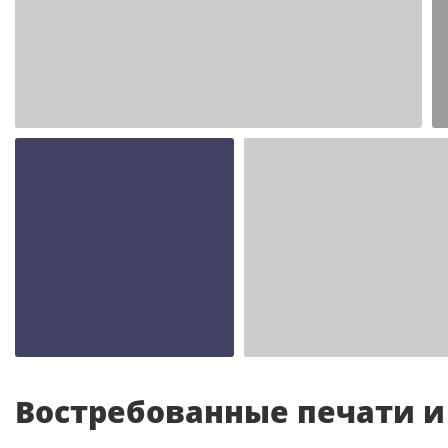
Шаблон №2347
иностранные
Шаблон №2343
Шаблон №2342
иностранные
иностранные
Востребованные печати 