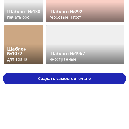
Шаблон №138
Шаблон №292
печать ооо
гербовые и гост
Шаблон
№1072
Шаблон №1967
для врача
иностранные
Создать самостоятельно