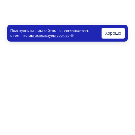
Пользуясь нашим сайтом, вы соглашаетесь
Хорошо
с тем, что
мы используем cookies
🍪
Печати и штампы
Конструктор
Как это работает
Регистрация партнеров
8 800 200 77 23
info@printut.com
Конструктор печатей