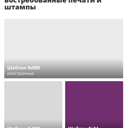
штампы
Шаблон №989
иностранные