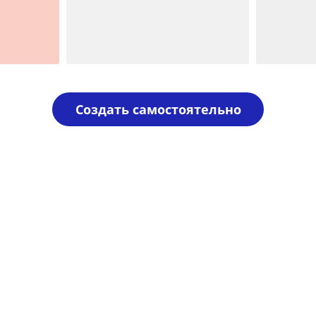
Шаблон №138
Шаблон 
печать ооо
иностран
Создать самостоятельно