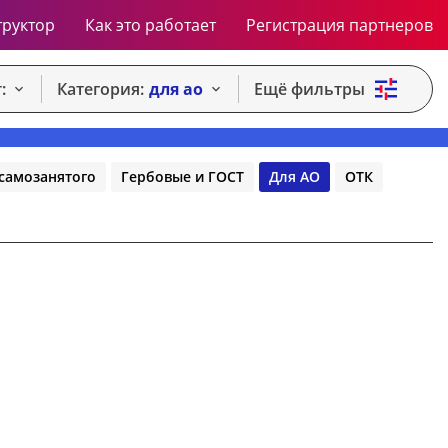
труктор
Как это работает
Регистрация партнеров
:
Категория:
для ао
Ещё фильтры
самозанятого
Гербовые и ГОСТ
Для АО
ОТК