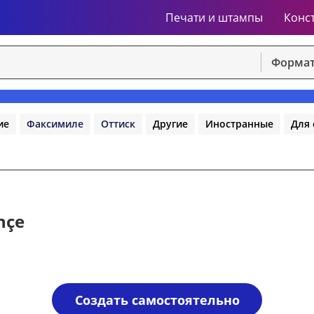
Печати и штампы
Конс
Формат
ие
Факсимиле
Оттиск
Другие
Иностранные
Для 
nçe
Создать самостоятельно