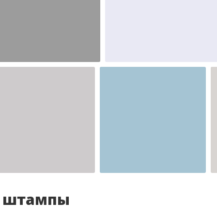
Шаблон №2346
Шаблон №2345
иностранные
иностранные
Шаблон №2341
для врача
и штампы