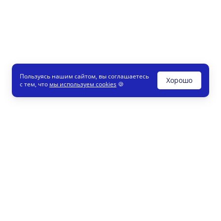
Пользуясь нашим сайтом, вы соглашаетесь
Хорошо
с тем, что
мы используем cookies
🍪
Печати и штампы
8 800
Конструктор
info
Как это работает