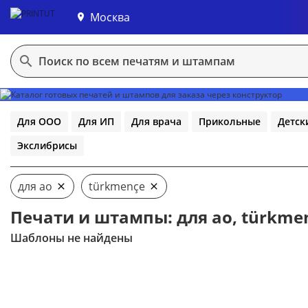
Москва
В конструктор
Для ООО
Для ИП
Для врача
Прикольные
Детск
Экслибрисы
для ао
türkmençe
Печати и штампы: для ао, türkme
Шаблоны не найдены