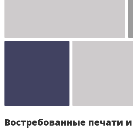
Шаблон №2347
иностранные
Шаблон №2343
Шаблон №2342
иностранные
иностранные
Востребованные печати 