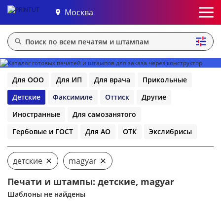
Москва
Для ООО
Для ИП
Для врача
Прикольные
Детские
Факсимиле
Оттиск
Другие
Иностранные
Для самозанятого
Гербовые и ГОСТ
Для АО
ОТК
Экслибрисы
детские
magyar
Печати и штампы: детские, magyar
Шаблоны не найдены