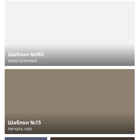
Шаблон №983
иностранные
Шаблон №15
печать ооо