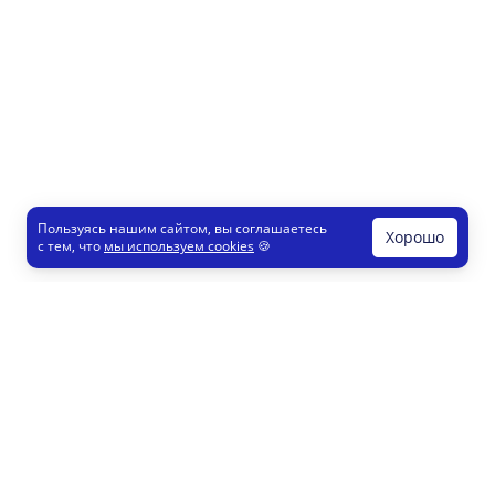
Пользуясь нашим сайтом, вы соглашаетесь
Хорошо
с тем, что
мы используем cookies
🍪
Печати и штампы
Конструктор
Как это работает
Регистрация партнеров