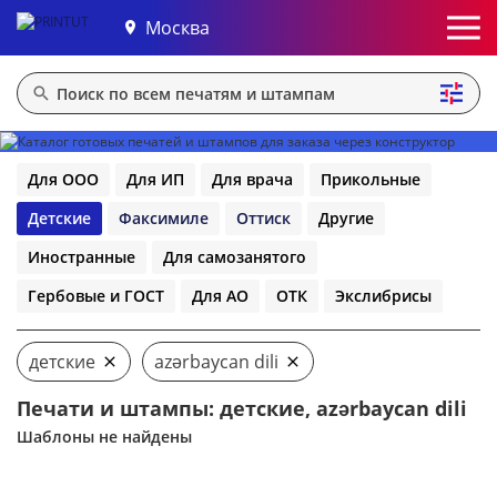
Москва
Для ООО
Для ИП
Для врача
Прикольные
Детские
Факсимиле
Оттиск
Другие
Иностранные
Для самозанятого
Гербовые и ГОСТ
Для АО
ОТК
Экслибрисы
детские
azərbaycan dili
Печати и штампы: детские, azərbaycan dili
Шаблоны не найдены