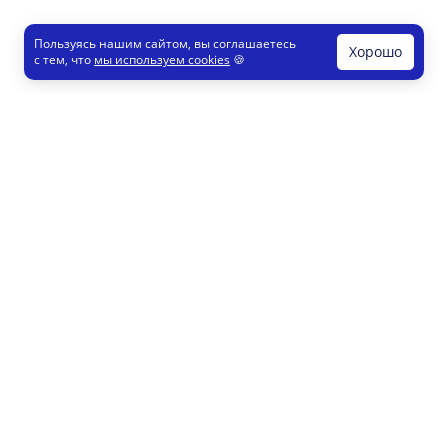
Пользуясь нашим сайтом, вы соглашаетесь
Хорошо
с тем, что
мы используем cookies
🍪
Печати и штампы
Конструктор
Как это работает
Регистрация партнеров
8 800 200 77 23
info@printut.com
Конструктор печатей
Конструктор визиток