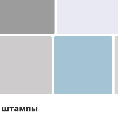
Шаблон №2346
Шаблон №2345
иностранные
иностранные
Шаблон №2341
для врача
и штампы