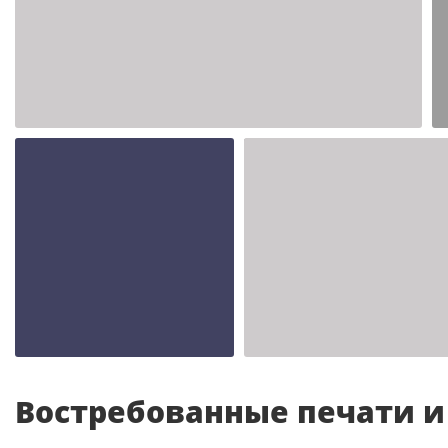
Шаблон №2347
иностранные
Шаблон №2343
Шаблон №2342
иностранные
иностранные
Востребованные печати 