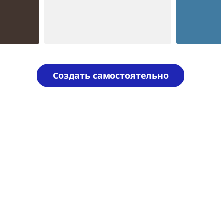
Шаблон №138
Шаблон 
печать ооо
иностранн
Создать самостоятельно