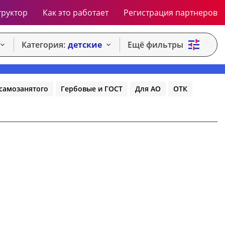
труктор
Как это работает
Регистрация партнеров
Категория:
детские
Ещё фильтры
самозанятого
Гербовые и ГОСТ
Для АО
ОТК