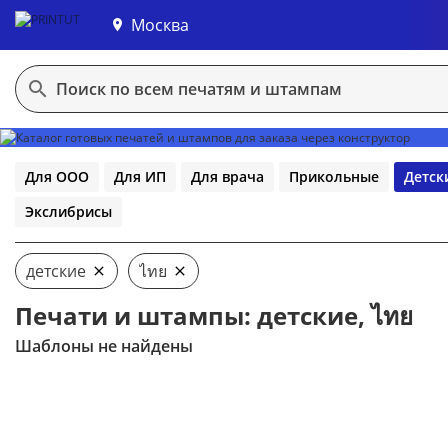
Москва
В конструктор
Для ООО
Для ИП
Для врача
Прикольные
Детск
Экслибрисы
детские
ไทย
Печати и штампы: детские, ไทย
Шаблоны не найдены