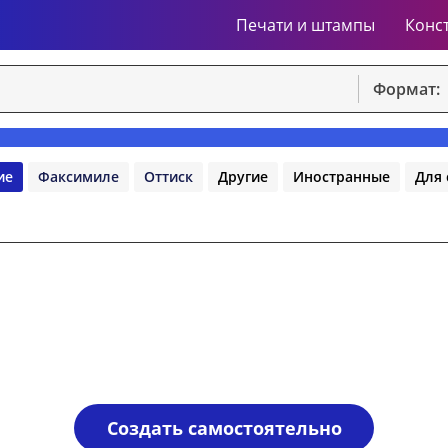
Печати и штампы
Конс
Формат:
ие
Факсимиле
Оттиск
Другие
Иностранные
Для 
Создать самостоятельно