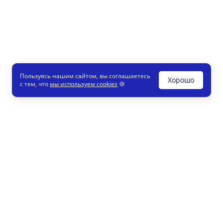
Пользуясь нашим сайтом, вы соглашаетесь
Хорошо
с тем, что
мы используем cookies
🍪
Печати и штампы
8 800
Конструктор
info
Как это работает