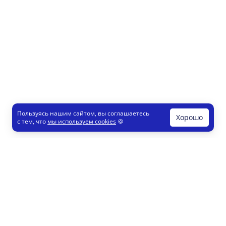
Пользуясь нашим сайтом, вы соглашаетесь
Хорошо
с тем, что
мы используем cookies
🍪
Печати и штампы
Конструктор
Как это работает
Регистрация партнеров