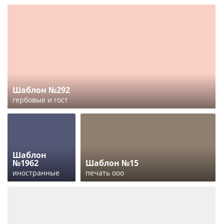
Шаблон №292
гербовые и гост
Шаблон
№1962
Шаблон №15
иностранные
печать ооо