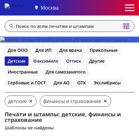
Москва
Для ООО
Для ИП
Для врача
Прикольные
Детские
Факсимиле
Оттиск
Другие
Иностранные
Для самозанятого
Гербовые и ГОСТ
Для АО
ОТК
Экслибрисы
детские
финансы и страхование
Печати и штампы: детские, финансы и
страхование
Шаблоны не найдены