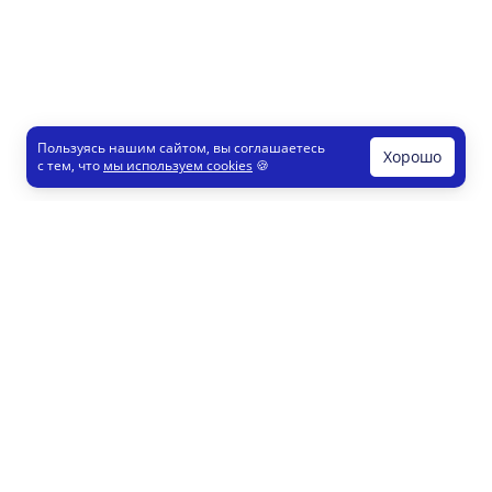
Пользуясь нашим сайтом, вы соглашаетесь
Хорошо
с тем, что
мы используем cookies
🍪
Печати и штампы
Конструктор
Как это работает
Регистрация партнеров
8 800 200 77 23
info@printut.com