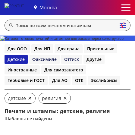
Москва
Для ООО
Для ИП
Для врача
Прикольные
Детские
Факсимиле
Оттиск
Другие
Иностранные
Для самозанятого
Гербовые и ГОСТ
Для АО
ОТК
Экслибрисы
детские
религия
Печати и штампы: детские, религия
Шаблоны не найдены