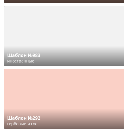
Шаблон №983
иностранные
Шаблон №292
гербовые и гост