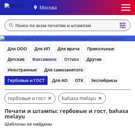
Москва
Для ООО
Для ИП
Для врача
Прикольные
Детские
Факсимиле
Оттиск
Другие
Иностранные
Для самозанятого
Гербовые и ГОСТ
Для АО
ОТК
Экслибрисы
гербовые и гост
bahasa melayu
Печати и штампы: гербовые и гост, bahasa
melayu
Шаблоны не найдены