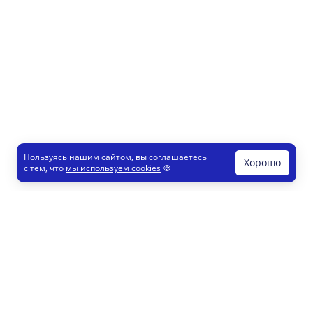
Пользуясь нашим сайтом, вы соглашаетесь
Хорошо
с тем, что
мы используем cookies
🍪
Печати и штампы
Конструктор
Как это работает
Регистрация партнеров