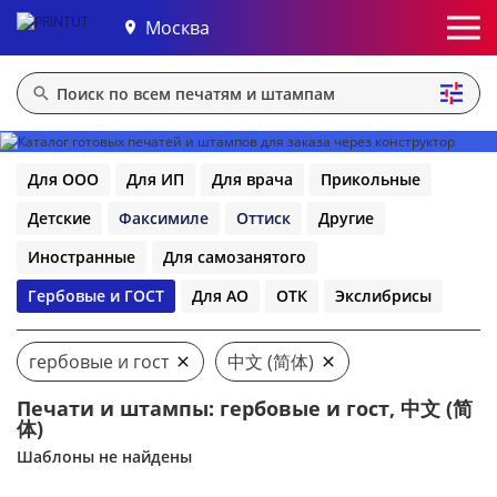
Москва
Для ООО
Для ИП
Для врача
Прикольные
Детские
Факсимиле
Оттиск
Другие
Иностранные
Для самозанятого
Гербовые и ГОСТ
Для АО
ОТК
Экслибрисы
гербовые и гост
中文 (简体)
Печати и штампы: гербовые и гост, 中文 (简
体)
Шаблоны не найдены