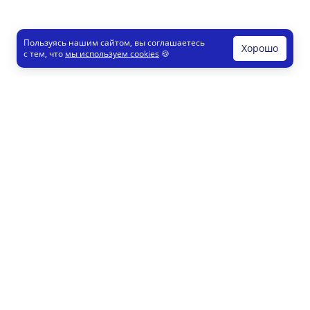
Пользуясь нашим сайтом, вы соглашаетесь
Хорошо
с тем, что
мы используем cookies
🍪
Печати и штампы
Конструктор
Как это работает
Регистрация партнеров
8 800 200 77 23
info@printut.com
Конструктор печатей