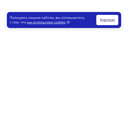
Пользуясь нашим сайтом, вы соглашаетесь
Хорошо
с тем, что
мы используем cookies
🍪
Печати и штампы
Конструктор
Как это работает
Регистрация партнеров
8 800 200 77 23
info@printut.com
Конструктор печатей