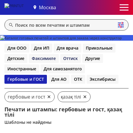
Москва
Для ООО
Для ИП
Для врача
Прикольные
Детские
Факсимиле
Оттиск
Другие
Иностранные
Для самозанятого
Гербовые и ГОСТ
Для АО
ОТК
Экслибрисы
гербовые и гост
қазақ тілі
Печати и штампы: гербовые и гост, қазақ
тілі
Шаблоны не найдены