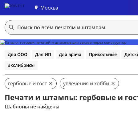
Москва
В конструктор
Для ООО
Для ИП
Для врача
Прикольные
Детск
Экслибрисы
гербовые и гост
увлечения и хобби
Печати и штампы: гербовые и гос
Шаблоны не найдены