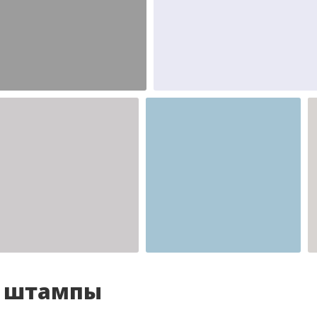
Шаблон №2346
Шаблон №2345
иностранные
иностранные
Шаблон №2341
для врача
и штампы