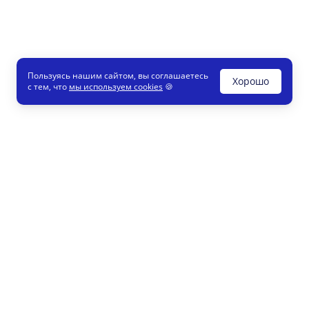
Пользуясь нашим сайтом, вы соглашаетесь
Хорошо
с тем, что
мы используем cookies
🍪
Печати и штампы
8 800
Конструктор
info
Как это работает
Регистрация партнеров