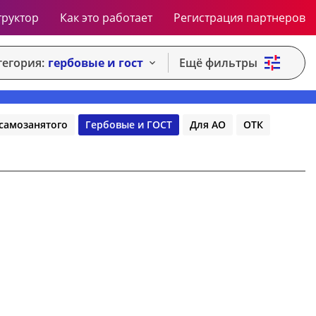
труктор
Как это работает
Регистрация партнеров
тегория:
гербовые и гост
Ещё фильтры
самозанятого
Гербовые и ГОСТ
Для АО
ОТК