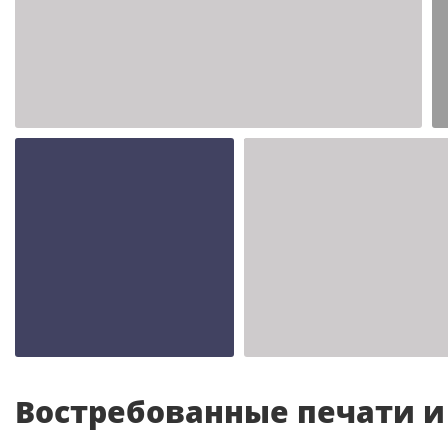
Шаблон №2347
иностранные
Шаблон №2343
Шаблон №2342
иностранные
иностранные
Востребованные печати 