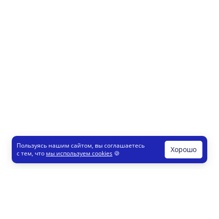
Пользуясь нашим сайтом, вы соглашаетесь
Хорошо
с тем, что
мы используем cookies
🍪
Печати и штампы
Конструктор