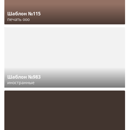
Шаблон №115
печать ооо
Шаблон №983
иностранные