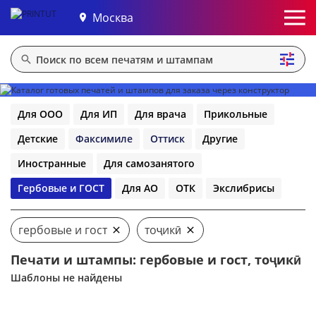
Москва
Для ООО
Для ИП
Для врача
Прикольные
Детские
Факсимиле
Оттиск
Другие
Иностранные
Для самозанятого
Гербовые и ГОСТ
Для АО
ОТК
Экслибрисы
гербовые и гост
тоҷикӣ
Печати и штампы: гербовые и гост, тоҷикӣ
Шаблоны не найдены