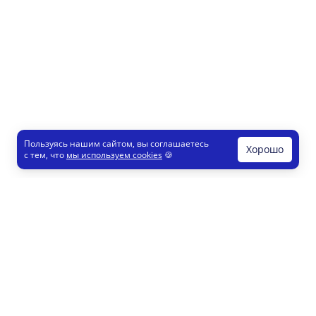
Пользуясь нашим сайтом, вы соглашаетесь
Хорошо
с тем, что
мы используем cookies
🍪
Печати и штампы
Конструктор
Как это работает
Регистрация партнеров