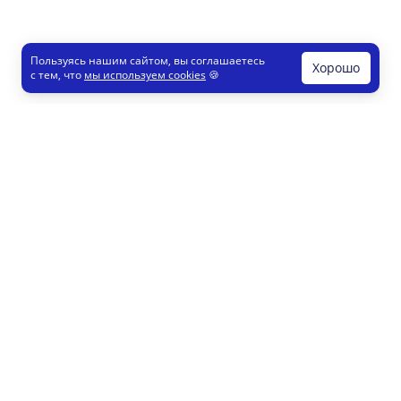
Пользуясь нашим сайтом, вы соглашаетесь
Хорошо
с тем, что
мы используем cookies
🍪
Печати и штампы
Конструктор
Как это работает
Регистрация партнеров
8 800 200 77 23
info@printut.com
Конструктор печатей