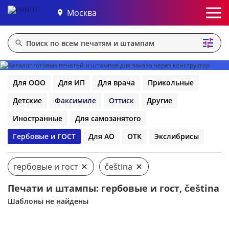
Москва
Для ООО
Для ИП
Для врача
Прикольные
Детские
Факсимиле
Оттиск
Другие
Иностранные
Для самозанятого
Гербовые и ГОСТ
Для АО
ОТК
Экслибрисы
гербовые и гост
čeština
Печати и штампы: гербовые и гост, čeština
Шаблоны не найдены