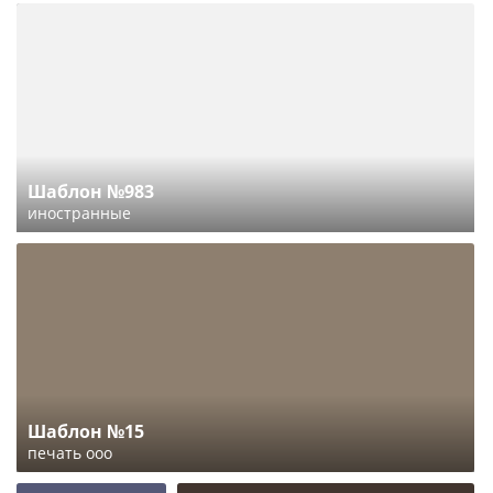
Шаблон №983
иностранные
Шаблон №15
печать ооо