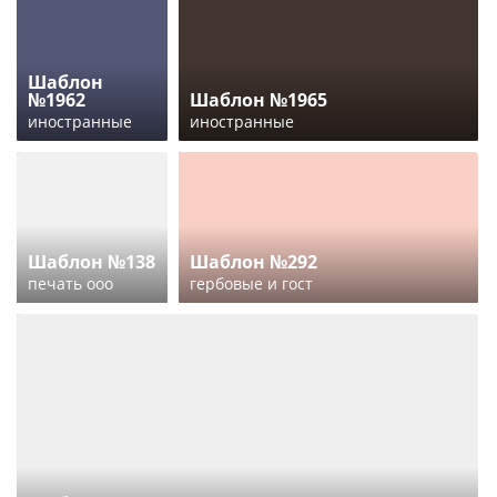
Шаблон
№1962
Шаблон №1965
иностранные
иностранные
Шаблон №138
Шаблон №292
печать ооо
гербовые и гост